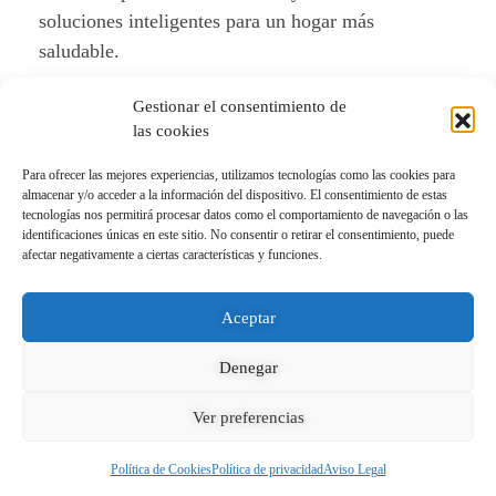
soluciones inteligentes para un hogar más
saludable.
Gestionar el consentimiento de
¿Preparado para el cambio?
las cookies
¡Te esperamos con grandes sorpresas y
Para ofrecer las mejores experiencias, utilizamos tecnologías como las cookies para
almacenar y/o acceder a la información del dispositivo. El consentimiento de estas
promociones exclusivas!
tecnologías nos permitirá procesar datos como el comportamiento de navegación o las
identificaciones únicas en este sitio. No consentir o retirar el consentimiento, puede
afectar negativamente a ciertas características y funciones.
© 2026 Activemur. Todos los derechos reservados
Aceptar
Denegar
Ver preferencias
Aviso Legal
Política de privacidad
Política de
cookies
Política de Cookies
Política de privacidad
Aviso Legal