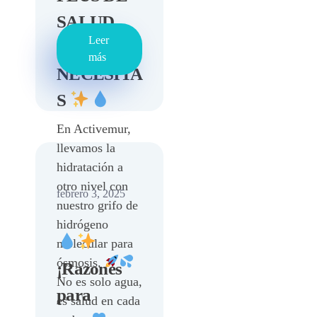
SALUD
Leer
QUE
más
NECESITA
S
En Activemur,
llevamos la
hidratación a
otro nivel con
febrero 3, 2025
nuestro grifo de
hidrógeno
molecular para
ósmosis.
¡Razones
No es solo agua,
para
es salud en cada