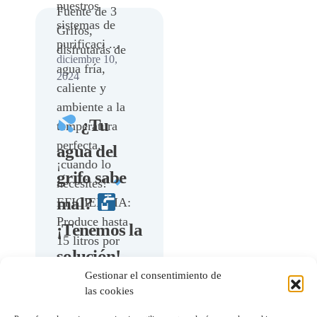
nuestros
Fuente de 3
sistemas de
Grifos,
purificaci ...
disfrutarás de
diciembre 10,
agua fría,
2024
caliente y
ambiente a la
¿Tu
temperatura
perfecta,
agua del
¡cuando lo
grifo sabe
necesites!
mal?
EFICIENCIA:
Produce hasta
¡Tenemos la
15 litros por
solución!
hora, con acu ...
Gestionar el consentimiento de
¿Tu agua del
Leer
las cookies
más
grifo sabe mal?