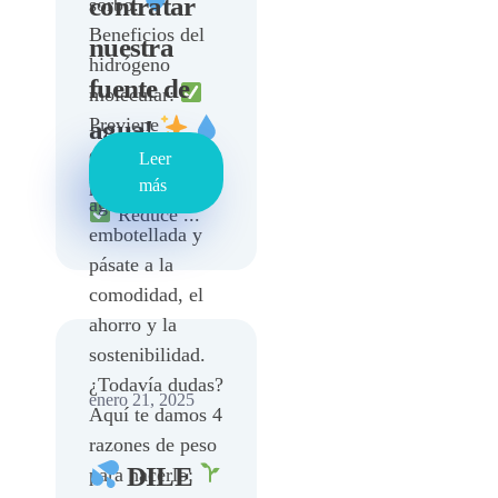
contratar
sorbo.
Beneficios del
nuestra
hidrógeno
fuente de
molecular:
Previene
agua!
diversas
Leer
Di adiós al
patologías
más
agua
Reduce ...
embotellada y
pásate a la
comodidad, el
ahorro y la
sostenibilidad.
¿Todavía dudas?
enero 21, 2025
Aquí te damos 4
razones de peso
DILE
para hacerlo: