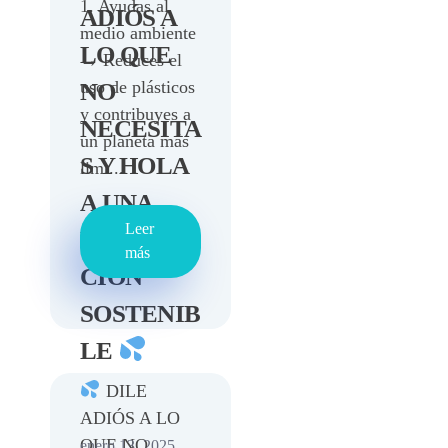
1. Ayudas al
ADIÓS A
medio ambiente
LO QUE
→ Reduces el
uso de plásticos
NO
y contribuyes a
NECESITA
un planeta más
S Y HOLA
lim ...
A UNA
Leer
HIDRATA
más
CIÓN
SOSTENIB
LE
DILE
ADIÓS A LO
QUE NO
enero 13, 2025