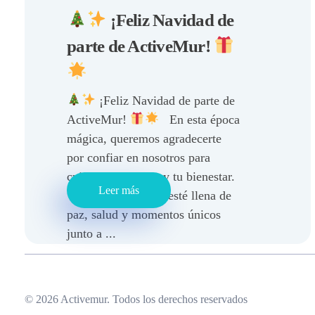
¡Feliz Navidad de
parte de ActiveMur!
¡Feliz Navidad de parte de
ActiveMur!
En esta época
mágica, queremos agradecerte
por confiar en nosotros para
cuidar de tu hogar y tu bienestar.
Leer más
Que esta Navidad esté llena de
paz, salud y momentos únicos
junto a ...
© 2026 Activemur. Todos los derechos reservados