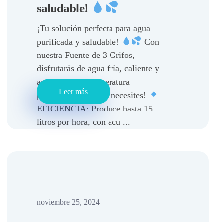
saludable!
¡Tu solución perfecta para agua
purificada y saludable!
Con
nuestra Fuente de 3 Grifos,
disfrutarás de agua fría, caliente y
ambiente a la temperatura
Leer más
perfecta, ¡cuando lo necesites!
EFICIENCIA: Produce hasta 15
litros por hora, con acu ...
noviembre 25, 2024