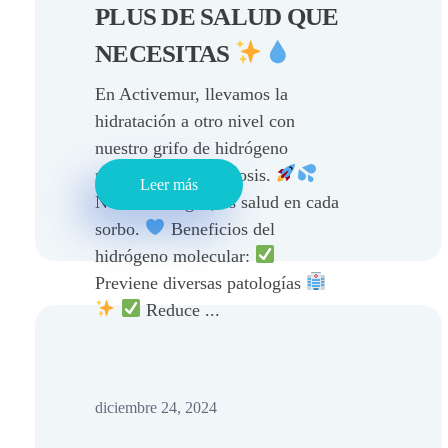
PLUS DE SALUD QUE
NECESITAS
En Activemur, llevamos la
hidratación a otro nivel con
nuestro grifo de hidrógeno
molecular para ósmosis.
Leer más
No es solo agua, es salud en cada
sorbo.
Beneficios del
hidrógeno molecular:
Previene diversas patologías
Reduce ...
diciembre 24, 2024