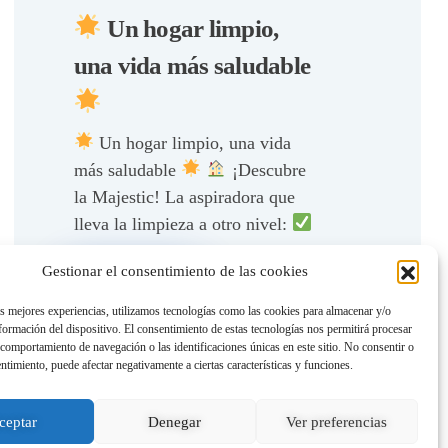
Un hogar limpio,
una vida más saludable
Un hogar limpio, una vida
más saludable
¡Descubre
la Majestic! La aspiradora que
lleva la limpieza a otro nivel:
Diseñada para durar toda la vida.
Leer más
Gestionar el consentimiento de las cookies
Olvídate de reemplazos
constantes.
Tecnología sin
as mejores experiencias, utilizamos tecnologías como las cookies para almacenar y/o
bolsa. ¡Adiós al desorden!
...
nformación del dispositivo. El consentimiento de estas tecnologías nos permitirá procesar
comportamiento de navegación o las identificaciones únicas en este sitio. No consentir o
entimiento, puede afectar negativamente a ciertas características y funciones.
ceptar
Denegar
Ver preferencias