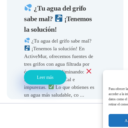
¿Tu agua del grifo
sabe mal?
¡Tenemos
la solución!
¿Tu agua del grifo sabe mal?
¡Tenemos la solución! En
ActiveMur, ofrecemos fuentes de
tres grifos con agua filtrada por
ósmosis inversa, eliminando:
Leer más
Malos sabores.
Cal e
impurezas.
Lo que obtienes es
Para ofrecer l
un agua más saludable, co ...
acceder a la i
datos como el 
retirar el cons
A