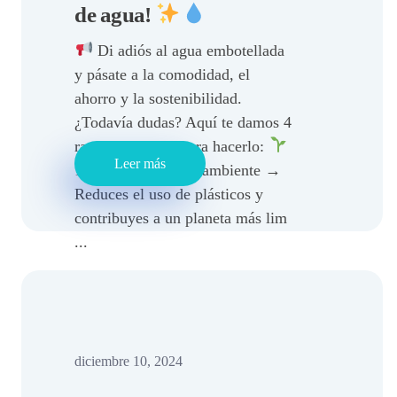
de agua!
Di adiós al agua embotellada
y pásate a la comodidad, el
ahorro y la sostenibilidad.
¿Todavía dudas? Aquí te damos 4
razones de peso para hacerlo:
Leer más
1. Ayudas al medio ambiente →
Reduces el uso de plásticos y
contribuyes a un planeta más lim
...
diciembre 10, 2024