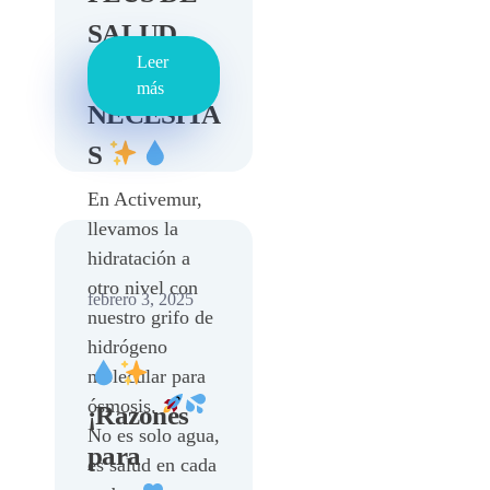
SALUD
Leer
QUE
más
NECESITA
S
En Activemur,
llevamos la
hidratación a
otro nivel con
febrero 3, 2025
nuestro grifo de
hidrógeno
molecular para
ósmosis.
¡Razones
No es solo agua,
para
es salud en cada