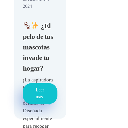
2024
¿El
pelo de tus
mascotas
invade tu
hogar?
¡La aspiradora
Majestic es tu
Leer
solución
más
definitiva!
Diseñada
especialmente
para recoger