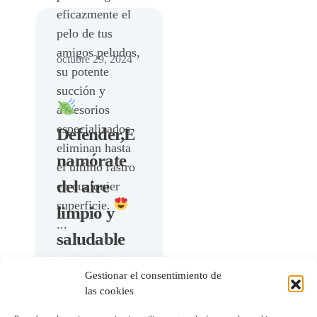
eficazmente el
pelo de tus
amigos peludos,
octubre 29, 2024
su potente
succión y
accesorios
especializados
Defender,E
eliminan hasta
namórate
el último rastro
del aire
en cualquier
superficie.
limpio y
...
saludable
Gestionar el consentimiento de
Leer
Defender,Enam
las cookies
más
órate del aire