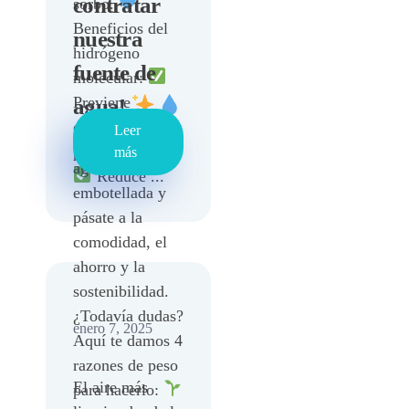
contratar
sorbo.
Beneficios del
nuestra
hidrógeno
fuente de
molecular:
Previene
agua!
diversas
Leer
Di adiós al
patologías
más
agua
Reduce ...
embotellada y
pásate a la
comodidad, el
ahorro y la
sostenibilidad.
¿Todavía dudas?
enero 7, 2025
Aquí te damos 4
razones de peso
El aire más
para hacerlo: