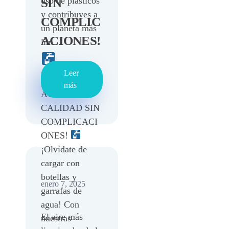
uso de plásticos
SIN
y contribuyes a
COMPLIC
un planeta más
ACIONES!
lim ...
Leer
¡BEBE
más
AGUA DE
CALIDAD SIN
COMPLICACI
ONES!
¡Olvídate de
cargar con
botellas y
enero 7, 2025
garrafas de
agua! Con
El aire más
nuestras