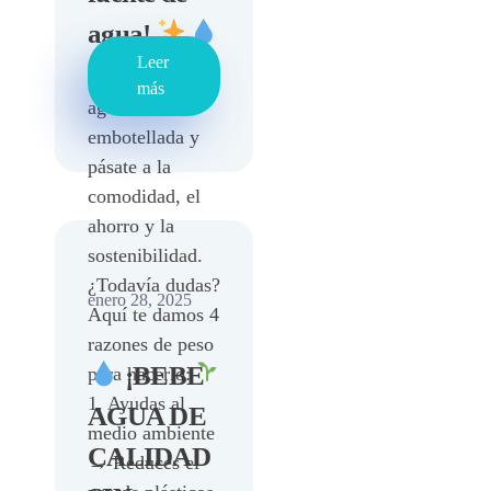
agua!
Leer
Di adiós al
más
agua
embotellada y
pásate a la
comodidad, el
ahorro y la
sostenibilidad.
¿Todavía dudas?
enero 28, 2025
Aquí te damos 4
razones de peso
¡BEBE
para hacerlo:
1. Ayudas al
AGUA DE
medio ambiente
CALIDAD
→ Reduces el