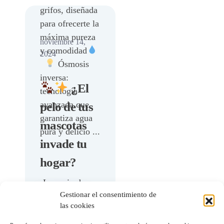
grifos, diseñada
para ofrecerte la
máxima pureza
noviembre 14,
y comodidad
2024
Ósmosis
inversa:
¿El
tecnología
avanzada que
pelo de tus
garantiza agua
mascotas
pura y delicio ...
invade tu
hogar?
¡La aspiradora
Gestionar el consentimiento de
Majestic es tu
Leer
las cookies
solución
más
definitiva!