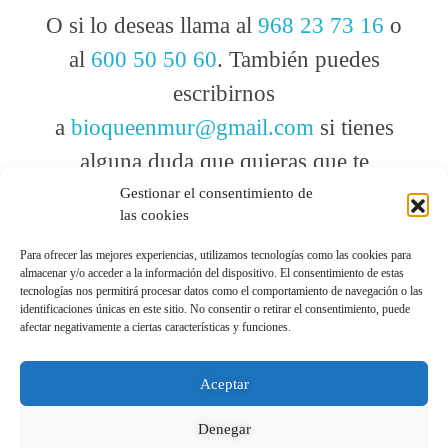
O si lo deseas llama al
968 23 73 16
o
al
600 50 50 60
. También puedes
escribirnos
a
bioqueenmur@gmail.com
si tienes
alguna duda que quieras que te
resolvamos.
Gestionar el consentimiento de
las cookies
Para ofrecer las mejores experiencias, utilizamos tecnologías como las cookies para
almacenar y/o acceder a la información del dispositivo. El consentimiento de estas
tecnologías nos permitirá procesar datos como el comportamiento de navegación o las
identificaciones únicas en este sitio. No consentir o retirar el consentimiento, puede
afectar negativamente a ciertas características y funciones.
© 2026 Activemur. Todos los derechos reservados
Aceptar
Denegar