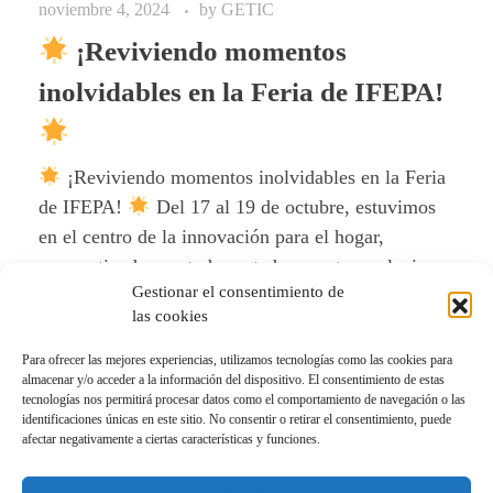
noviembre 4, 2024
by
GETIC
¡Reviviendo momentos
inolvidables en la Feria de IFEPA!
¡Reviviendo momentos inolvidables en la Feria
de IFEPA!
Del 17 al 19 de octubre, estuvimos
en el centro de la innovación para el hogar,
compartiendo con todos ustedes nuestras soluciones
Gestionar el consentimiento de
para un ambiente más limpio, sano y confortable.
las cookies
...
Para ofrecer las mejores experiencias, utilizamos tecnologías como las cookies para
almacenar y/o acceder a la información del dispositivo. El consentimiento de estas
Leer más
tecnologías nos permitirá procesar datos como el comportamiento de navegación o las
identificaciones únicas en este sitio. No consentir o retirar el consentimiento, puede
afectar negativamente a ciertas características y funciones.